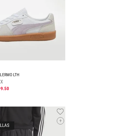
ALERMO LTH
EX
99
.
50
+