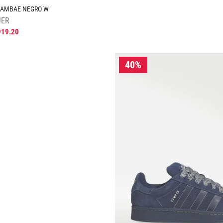
 SAMBAE NEGRO W
JER
919
.
20
Tallas Calzado
26
26.5
AGREGAR AL CARRITO