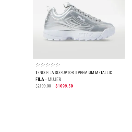
☆
☆
☆
☆
☆
TENIS FILA DISRUPTOR II PREMIUM METALLIC
FILA
MUJER
$
2199
.
00
$
1099
.
50