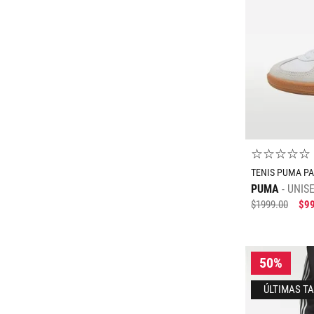
☆
☆
☆
☆
☆
TENIS PUMA P
PUMA
UNIS
$
1999
.
00
$
9