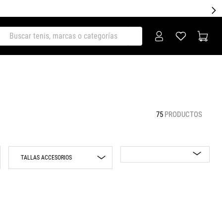
ar tenis, marcas o categorías
75
PRODUCTOS
TALLAS ACCESORIOS
Lo más nuevo
UNI
Rebajas
Precio mayor a