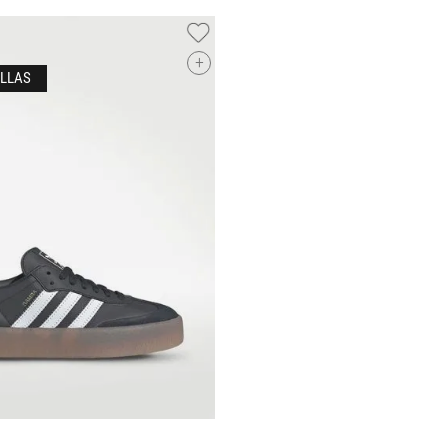
Fila
Sandalias
10
.
CAMPUS
Vans
Chamarras
+
Jordan
Chalecos
NEW
Shorts
BALANCE
Mochilas
Faldas
Bolsos
 5 más