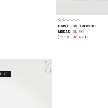
☆
☆
☆
☆
☆
TENIS ADIDAS CAMPUS 00S
ADIDAS
UNISEX
$
2299
.
00
$
1379
.
40
+
Tallas Calzado
22
22.5
23
23.5
24
AGREGAR AL CARRIT