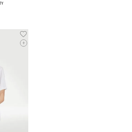
TY
+
O