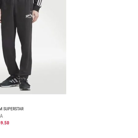
Tallas Calzado
28
28.5
AGREGAR AL CARRITO
M SUPERSTAR
A
89
.
50