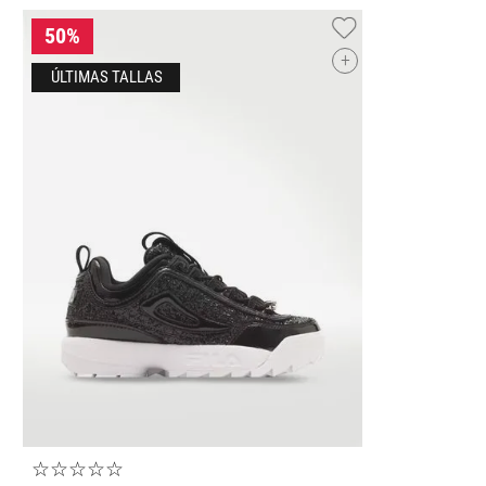
+
CH
G
☆
☆
☆
☆
☆