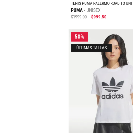
TENIS PUMA PALERMO ROAD TO UNI
PUMA
UNISEX
$
1999
.
00
$
999
.
50
Tallas Calzado
23
23.5
24.5
AGREGAR AL CARRIT