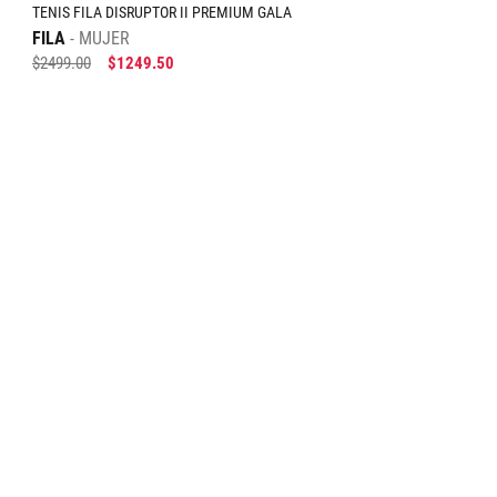
TENIS FILA DISRUPTOR II PREMIUM GALA
FILA
MUJER
$
2499
.
00
$
1249
.
50
Tallas Calzado
23.5
24
26.5
AGREGAR AL CARRITO