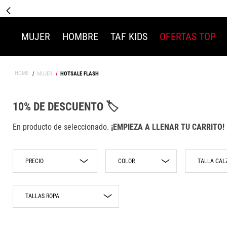
MUJER
HOMBRE
TAF KIDS
OFERTAS TOP
MUJER
HOTSALE FLASH
10% DE DESCUENTO 🏷️
En producto de seleccionado.
¡EMPIEZA A LLENAR TU CARRITO!
COLOR
Amarillo
$364.00
$2299.00
22
TALLAS ROPA
Azul
22.5
23
Beige
ECH