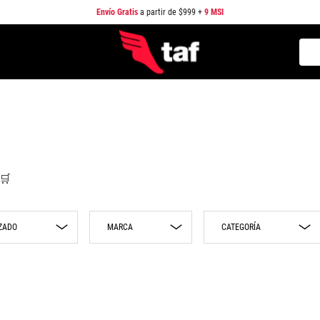
Envío Gratis
a partir de $999 +
9 MSI
Busc
TÉRMINOS MÁS BUSCADOS
1
.
NEW BALANCE
2
.
SAMBA
3
.
AIR FORCE 1
4
.
JORDAN
🛒
5
.
SPEEDCAT
6
.
JORDAN 1
MARCA
CATEGORÍA
7
.
SPEZIAL
Puma
Sneakers
8
.
AIR MAX
Adidas
Playeras
9
.
PUMA SPEEDCAT
Nike
Pantalones