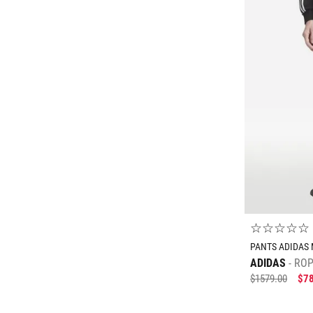
27
27.5
☆
☆
☆
☆
☆
PANTS ADIDAS 
ADIDAS
ROP
$
1579
.
00
$
7