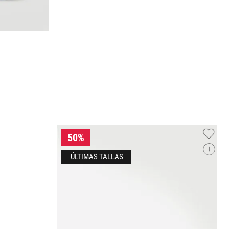
+
24.5
O