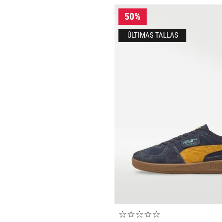
Tallas Ropa
AGREGAR AL CARRITO
☆
☆
☆
☆
☆