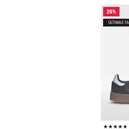
23.5
Blanco
CH
24
Café
M
24.5
Gris
G
25
2ECH
Morado
25.5
Multicolor
26
Naranja
26.5
Negro
Mostrar
Mostrar 3
más
★
★
★
★
★