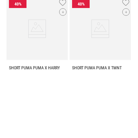
+
+
SHORT PUMA PUMA X HARRY
SHORT PUMA PUMA X TMNT
POTTER RELAXED WV
RELAXED TR
PUMA
KIDS
PUMA
KIDS
$
999
.
00
$
599
.
40
$
899
.
00
$
539
.
40
Mostrar más
DESCARGA NUESTRA TAF APP