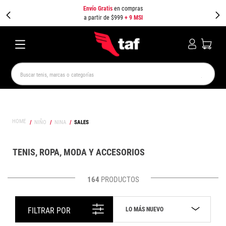
Envío Gratis
en compras
a partir de $999
+ 9 MSI
Buscar tenis, marcas o categorías
TÉRMINOS MÁS BUSCADOS
NEW BALANCE
SAMBA
AIR FORCE 1
JORDAN
NIÑO
NINA
SALES
SPEEDCAT
SPEZIAL
JORDAN 1
AIR MAX
PUMA SPEEDCAT
CAMPUS
TENIS, ROPA, MODA Y ACCESORIOS
164
PRODUCTOS
LO MÁS NUEVO
FILTRAR POR