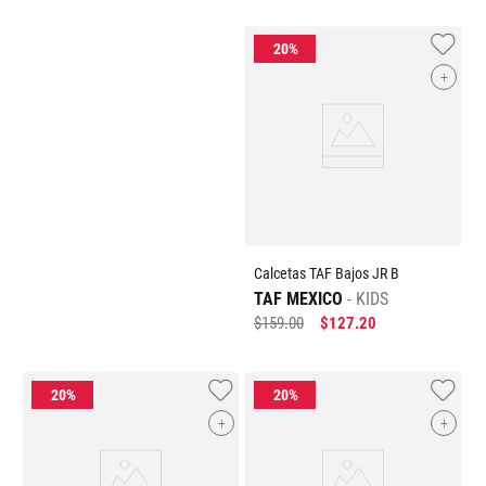
+
Calcetas TAF Bajos JR B
TAF MEXICO
KIDS
$
159
.
00
$
127
.
20
+
+