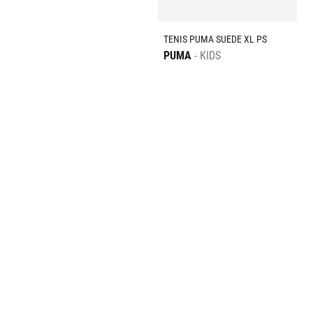
TENIS PUMA SUEDE XL PS
PUMA
KIDS
$
1399
.
00
$
839
.
40
Mostrar más
DESCARGA NUESTRA TAF APP
SNEAKER LOVER
¡Suscríbete a nuestra newsletter y sé el primero en recibir las
últimas noticias sobre tendencias, promociones y mucho más!