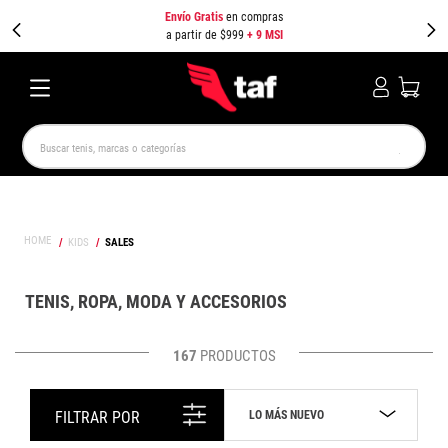
Envío Gratis
en compras
a partir de $999
+ 9 MSI
Buscar tenis, marcas o categorías
TÉRMINOS MÁS BUSCADOS
NEW BALANCE
SAMBA
AIR FORCE 1
JORDAN
KIDS
SALES
SPEEDCAT
JORDAN 1
SPEZIAL
AIR MAX
PUMA SPEEDCAT
CAMPUS
TENIS, ROPA, MODA Y ACCESORIOS
167
PRODUCTOS
LO MÁS NUEVO
FILTRAR POR