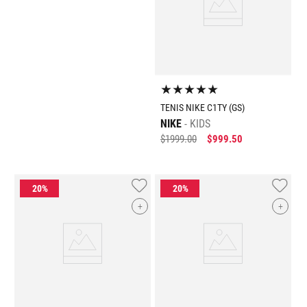
★
★
★
★
★
TENIS NIKE C1TY (GS)
NIKE
KIDS
$
1999
.
00
$
999
.
50
+
+