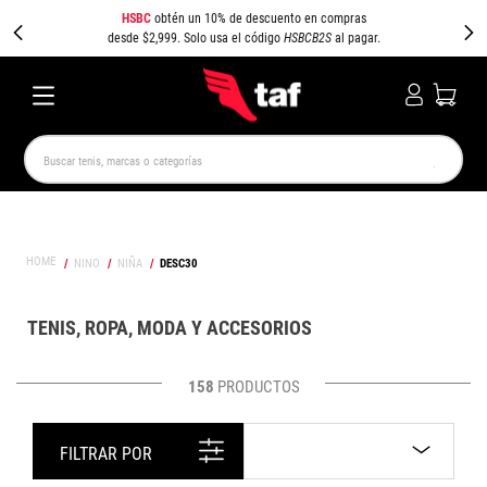
HSBC
obtén un 10% de descuento en compras
desde $2,999. Solo usa el código
HSBCB2S
al pagar.
Buscar tenis, marcas o categorías
TÉRMINOS MÁS BUSCADOS
NEW BALANCE
SAMBA
AIR FORCE 1
JORDAN
NINO
NIÑA
DESC30
SPEEDCAT
JORDAN 1
SPEZIAL
AIR MAX
PUMA SPEEDCAT
CAMPUS
TENIS, ROPA, MODA Y ACCESORIOS
158
PRODUCTOS
FILTRAR POR