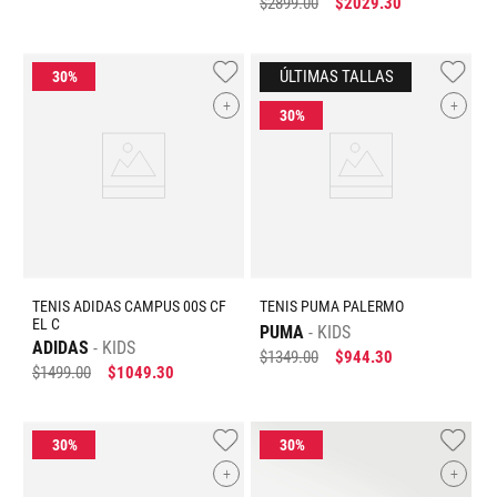
$
2899
.
00
$
2029
.
30
+
+
TENIS ADIDAS CAMPUS 00S CF
TENIS PUMA PALERMO
EL C
PUMA
KIDS
ADIDAS
KIDS
$
1349
.
00
$
944
.
30
$
1499
.
00
$
1049
.
30
+
+