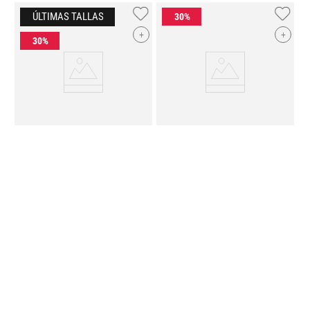
+
+
TENIS REEBOK SMASH EDGE
TENIS VANS HYLANE
REEBOK
KIDS
VANS
KIDS
$
1099
.
00
$
769
.
30
$
1599
.
00
$
1119
.
30
+
+