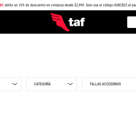
BC
obtén un 10% de descuento en compras desde $2,999. Solo usa el código
HSBCB2S
al pa
Busc
TÉRMINOS MÁS BUSCADOS
1
.
NEW BALANCE
2
.
SAMBA
3
.
AIR FORCE 1
4
.
JORDAN
CATEGORÍA
TALLAS ACCESORIOS
5
.
SPEEDCAT
6
.
SPEZIAL
Playeras
UNI
7
.
JORDAN 1
Era Cap
Pantalones
8
.
PUMA SPEEDCAT
Top
Sudaderas
9
.
CAMPUS
Gorras