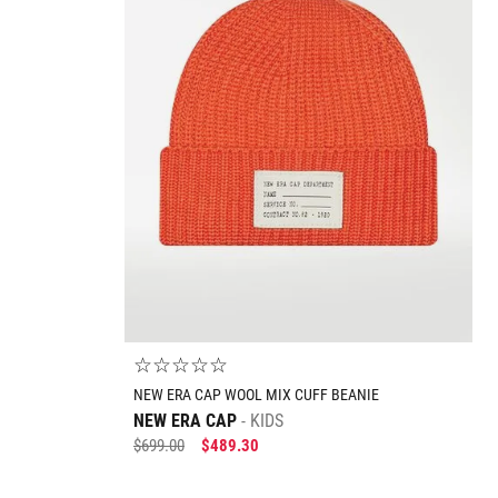
mayor
☆
☆
☆
☆
☆
NEW ERA CAP WOOL MIX CUFF BEANIE
NEW ERA CAP
KIDS
$
699
.
00
$
489
.
30