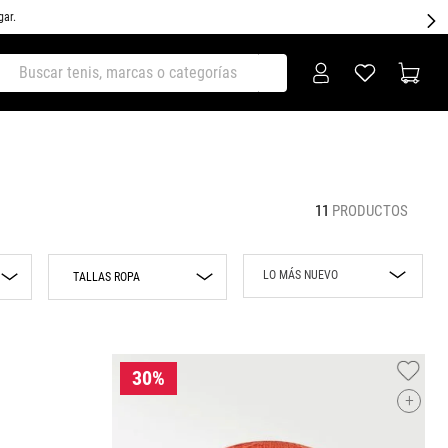
gar.
ar tenis, marcas o categorías
11
PRODUCTOS
LO MÁS NUEVO
TALLAS ROPA
Lo más nuevo
ECH
Rebajas
CH
M
Precio mayor a
+
menor
G
Precio menor a
EG