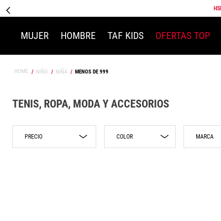
HS
MUJER
HOMBRE
TAF KIDS
OFERTAS TOP
NIÑO
NIÑA
MENOS DE 999
TENIS, ROPA, MODA Y ACCESORIOS
COLOR
MARCA
Azul
$299.00
$950.00
Nike
Beige
New 
Blanco
Multicolor