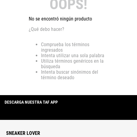
OOPS!
No se encontró ningún producto
¿Qué debo hacer?
Comprueba los términos
ingresados
Intenta utilizar una sola palabra
Utiliza términos genéricos en la
búsqueda
Intenta buscar sinónimos del
término deseado
DESCARGA NUESTRA TAF APP
SNEAKER LOVER