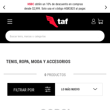
HSBC
obtén un 10% de descuento en compras
desde $2,999. Solo usa el código
HSBCB2S
al pagar.
Buscar tenis, marcas o categorías
TÉRMINOS MÁS BUSCADOS
NEW BALANCE
SAMBA
AIR FORCE 1
JORDAN
TENIS, ROPA, MODA Y ACCESORIOS
SPEEDCAT
JORDAN 1
SPEZIAL
AIR MAX
PUMA SPEEDCAT
CAMPUS
0
PRODUCTOS
LO MÁS NUEVO
FILTRAR POR