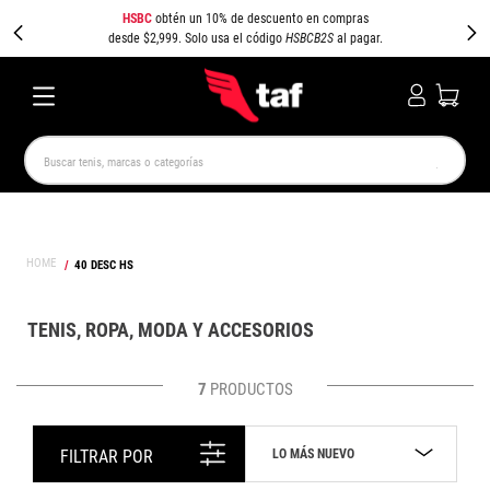
HSBC
obtén un 10% de descuento en compras
desde $2,999. Solo usa el código
HSBCB2S
al pagar.
Buscar tenis, marcas o categorías
TÉRMINOS MÁS BUSCADOS
NEW BALANCE
SAMBA
AIR FORCE 1
JORDAN
40 DESC HS
SPEEDCAT
SPEZIAL
JORDAN 1
PUMA SPEEDCAT
CAMPUS
AIR MAX
TENIS, ROPA, MODA Y ACCESORIOS
7
PRODUCTOS
LO MÁS NUEVO
FILTRAR POR