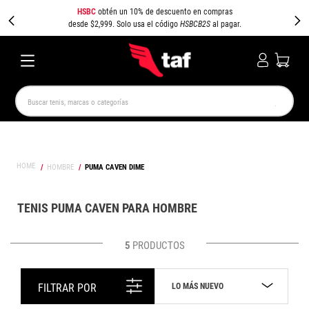
HSBC
obtén un 10% de descuento en compras
desde $2,999. Solo usa el código
HSBCB2S
al pagar.
Buscar tenis, marcas o categorías
TÉRMINOS MÁS BUSCADOS
NEW BALANCE
SAMBA
AIR FORCE 1
JORDAN
HOMBRE
PUMA CAVEN DIME
SPEEDCAT
SPEZIAL
JORDAN 1
PUMA SPEEDCAT
CAMPUS
AIR MAX
TENIS PUMA CAVEN PARA HOMBRE
5
PRODUCTOS
LO MÁS NUEVO
FILTRAR POR