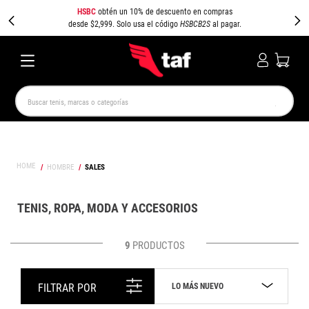
HSBC
obtén un 10% de descuento en compras
desde $2,999. Solo usa el código
HSBCB2S
al pagar.
Buscar tenis, marcas o categorías
TÉRMINOS MÁS BUSCADOS
NEW BALANCE
SAMBA
AIR FORCE 1
JORDAN
HOMBRE
SALES
SPEEDCAT
SPEZIAL
JORDAN 1
PUMA SPEEDCAT
CAMPUS
AIR MAX
TENIS, ROPA, MODA Y ACCESORIOS
9
PRODUCTOS
LO MÁS NUEVO
FILTRAR POR