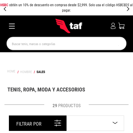
HSBC
obtén un 10% de descuento en compras desde $2,999. Solo usa el código
HSBCB2S
al
pagar.
Buscar tenis, marcas o categorías
TÉRMINOS MÁS BUSCADOS
NEW BALANCE
SAMBA
AIR FORCE 1
JORDAN
HOMBRE
SALES
SPEEDCAT
SPEZIAL
JORDAN 1
AIR MAX
PUMA SPEEDCAT
CAMPUS
TENIS, ROPA, MODA Y ACCESORIOS
29
PRODUCTOS
FILTRAR POR