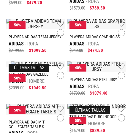
PLAYERA ADIDAS M T-
COLLEGIATE TABLE S
ADIDAS
ROPA
$
679
.
00
$
339
.
50