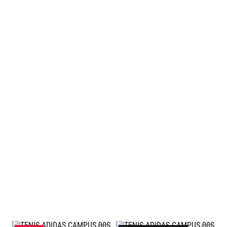
+
TENIS ADIDAS CAMPUS 00S
ADIDAS
UNISEX
$
2299
.
00
$
1609
.
30
+