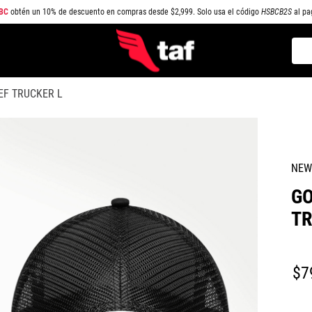
BC
obtén un 10% de descuento en compras desde $2,999. Solo usa el código
HSBCB2S
al pa
Busc
TÉRMINOS MÁS BUSCADOS
EF TRUCKER L
1
.
NEW BALANCE
2
.
SAMBA
3
.
AIR FORCE 1
NEW
4
.
JORDAN
GO
5
.
SPEEDCAT
TR
6
.
SPEZIAL
7
.
JORDAN 1
$
7
8
.
AIR MAX
9
.
PUMA SPEEDCAT