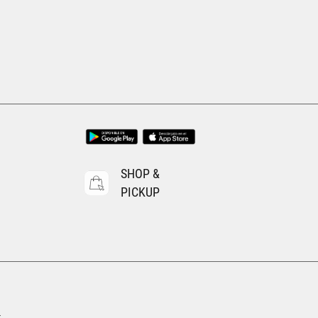
Tallas Accesorios
UNI
AGREGAR AL CARRITO
SHOP &
PICKUP