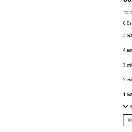
☆
0 Ca
5 es
4 es
3 es
2 es
1 es
M