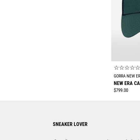
☆
☆
☆
☆
GORRA NEW E
NEW ERA C
$
799
.
00
SNEAKER LOVER