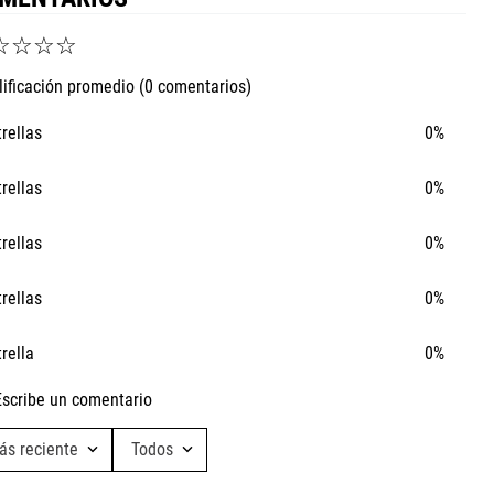
☆
☆
☆
☆
lificación promedio
(0 comentarios)
trellas
0%
trellas
0%
trellas
0%
trellas
0%
trella
0%
Escribe un comentario
ás reciente
Todos
Agregar comentario