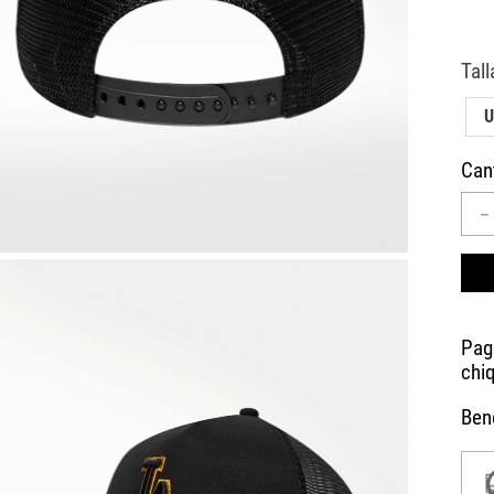
10
.
CAMPUS
U
Can
－
Bene