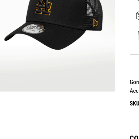
Gorr
Acc
CO