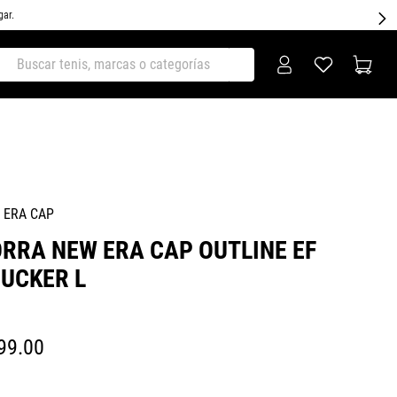
gar.
ar tenis, marcas o categorías
 ERA CAP
RRA NEW ERA CAP OUTLINE EF
UCKER L
99
.
00