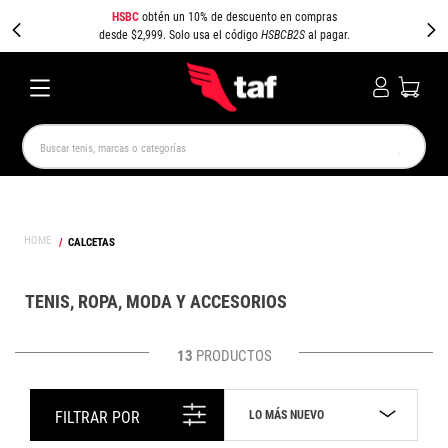
HSBC
obtén un 10% de descuento en compras
desde $2,999. Solo usa el código
HSBCB2S
al pagar.
Buscar tenis, marcas o categorías
TÉRMINOS MÁS BUSCADOS
NEW BALANCE
SAMBA
AIR FORCE 1
JORDAN
CALCETAS
SPEEDCAT
JORDAN 1
SPEZIAL
AIR MAX
PUMA SPEEDCAT
CAMPUS
TENIS, ROPA, MODA Y ACCESORIOS
13
PRODUCTOS
LO MÁS NUEVO
FILTRAR POR