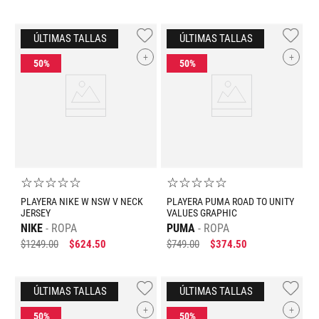
+
+
☆
☆
☆
☆
☆
☆
☆
☆
☆
☆
PLAYERA NIKE W NSW V NECK
PLAYERA PUMA ROAD TO UNITY
JERSEY
VALUES GRAPHIC
NIKE
ROPA
PUMA
ROPA
$
1249
.
00
$
624
.
50
$
749
.
00
$
374
.
50
+
+