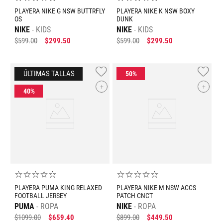
PLAYERA NIKE G NSW BUTTRFLY
PLAYERA NIKE K NSW BOXY
OS
DUNK
NIKE
KIDS
NIKE
KIDS
$
599
.
00
$
299
.
50
$
599
.
00
$
299
.
50
+
+
☆
☆
☆
☆
☆
☆
☆
☆
☆
☆
PLAYERA PUMA KING RELAXED
PLAYERA NIKE M NSW ACCS
FOOTBALL JERSEY
PATCH CNCT
PUMA
ROPA
NIKE
ROPA
$
1099
.
00
$
659
.
40
$
899
.
00
$
449
.
50