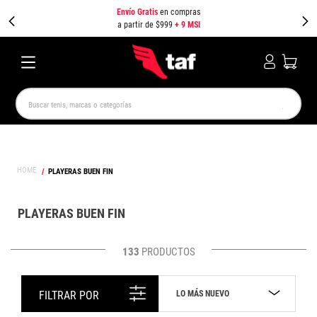
Envío Gratis
en compras
a partir de $999
+ 9 MSI
Buscar tenis, marcas o categorías
TÉRMINOS MÁS BUSCADOS
NEW BALANCE
SAMBA
AIR FORCE 1
JORDAN
PLAYERAS BUEN FIN
SPEEDCAT
JORDAN 1
SPEZIAL
PUMA SPEEDCAT
CAMPUS
AIR MAX
PLAYERAS BUEN FIN
133
PRODUCTOS
LO MÁS NUEVO
FILTRAR POR