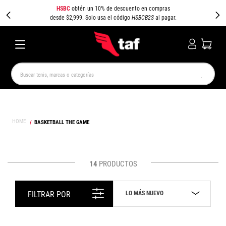
HSBC
obtén un 10% de descuento en compras
desde $2,999. Solo usa el código
HSBCB2S
al pagar.
Buscar tenis, marcas o categorías
TÉRMINOS MÁS BUSCADOS
NEW BALANCE
SAMBA
AIR FORCE 1
JORDAN
BASKETBALL THE GAME
SPEEDCAT
SPEZIAL
JORDAN 1
AIR MAX
PUMA SPEEDCAT
CAMPUS
14
PRODUCTOS
LO MÁS NUEVO
FILTRAR POR