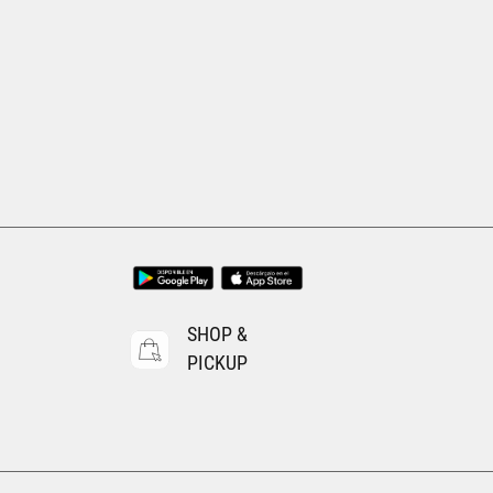
mayor
SHOP &
PICKUP