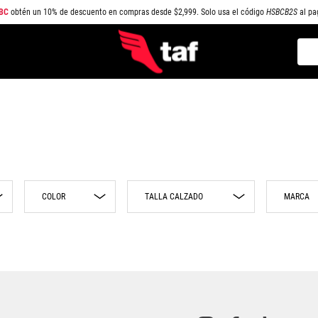
BC
obtén un 10% de descuento en compras desde $2,999. Solo usa el código
HSBCB2S
al pa
Busc
TÉRMINOS MÁS BUSCADOS
1
.
NEW BALANCE
2
.
SAMBA
3
.
AIR FORCE 1
4
.
JORDAN
COLOR
MARCA
5
.
SPEZIAL
6
.
SPEEDCAT
Negro
17
Nike
7
.
JORDAN 1
8
.
AIR MAX
9
.
PUMA SPEEDCAT