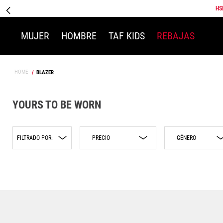
HS
MUJER
HOMBRE
TAF KIDS
REBAJAS
BLAZER
YOURS TO BE WORN
FILTRADO POR:
GÉNERO
$899.00
$900.00
Niño
Sneakers