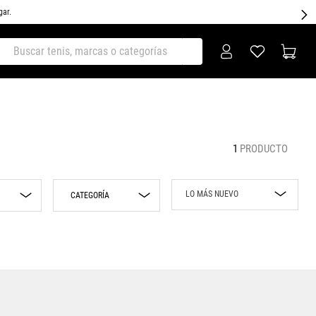
gar.
ar tenis, marcas o categorías
1
PRODUCTO
LO MÁS NUEVO
CATEGORÍA
Lo más nuevo
Sneakers
Rebajas
Precio mayor a
menor
Precio menor a