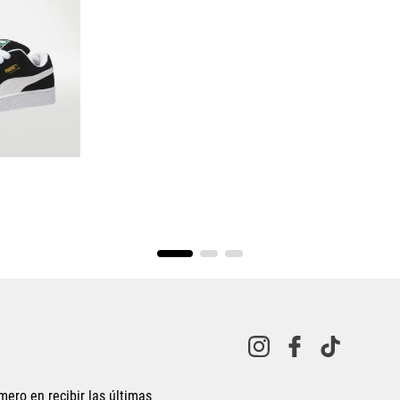
o
.5
25
8
28.5
mero en recibir las últimas