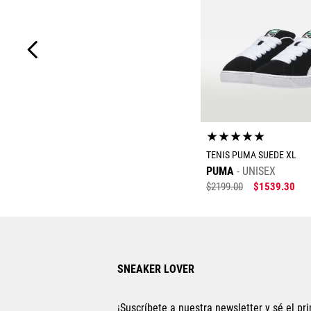
★
★
★
★
★
TENIS PUMA SUEDE XL
PUMA
UNISEX
$
2199
.
00
$
1539
.
30
Tallas Calzad
23
23.5
24
24
SNEAKER LOVER
26
27
27.5
2
22.5
22
¡Suscríbete a nuestra newsletter y sé el pri