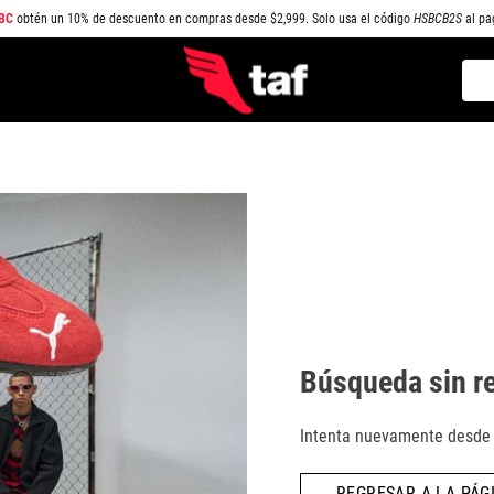
BC
obtén un 10% de descuento en compras desde $2,999. Solo usa el código
HSBCB2S
al pa
Busc
TÉRMINOS MÁS BUSCADOS
1
.
NEW BALANCE
2
.
SAMBA
3
.
AIR FORCE 1
4
.
JORDAN
5
.
SPEEDCAT
6
.
SPEZIAL
Búsqueda sin r
7
.
JORDAN 1
8
.
AIR MAX
Intenta nuevamente desde l
9
.
PUMA SPEEDCAT
REGRESAR A LA PÁGI