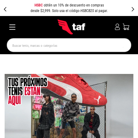
HSBC
obtén un 10% de descuento en compras
desde $2,999. Solo usa el código
HSBCB2S
al pagar.
Buscar tenis, marcas o categorías
TÉRMINOS MÁS BUSCADOS
NEW BALANCE
SAMBA
AIR FORCE 1
JORDAN
SPEEDCAT
JORDAN 1
SPEZIAL
AIR MAX
PUMA SPEEDCAT
CAMPUS