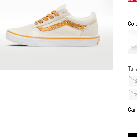
10
.
CAMPUS
Col
Can
－