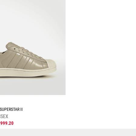
☆
SUPERSTAR II
ISEX
1999
.
20