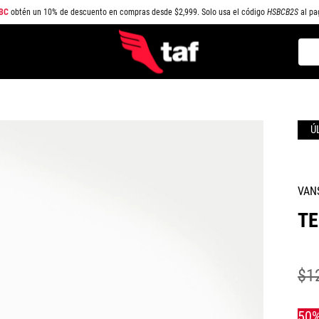
BC
obtén un 10% de descuento en compras desde $2,999. Solo usa el código
HSBCB2S
al pa
Busc
TÉRMINOS MÁS BUSCADOS
1
.
NEW BALANCE
2
.
SAMBA
3
.
AIR FORCE 1
4
.
JORDAN
VAN
5
.
SPEEDCAT
TE
6
.
SPEZIAL
7
.
JORDAN 1
$
1
8
.
AIR MAX
9
.
PUMA SPEEDCAT