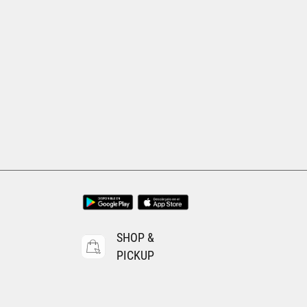
Tallas Calzado
22.5
23
23.5
24
24.5
25
25.5
26
AGREGAR AL CARRITO
SHOP &
PICKUP