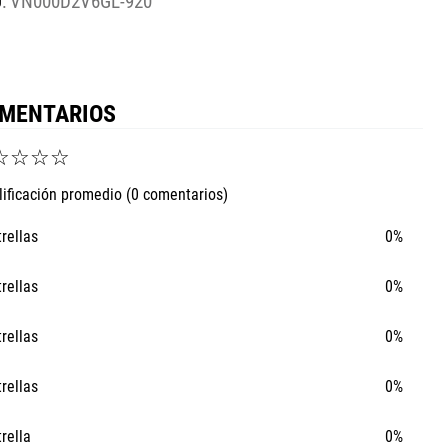
:
VN000D2V6GL-920
MENTARIOS
☆
☆
☆
☆
lificación promedio
(0 comentarios)
trellas
0%
trellas
0%
trellas
0%
trellas
0%
Ta
Ca
trella
0%