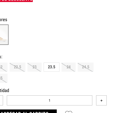
ores
22
22.5
23
23.5
24
24.5
25
tidad
＋