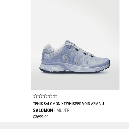
Escribe un comentario
$
Enviar comentario
☆
☆
☆
☆
☆
TENIS SALOMON XT-WHISPER VOID AZMA U
SALOMON
MUJER
$
3699
.
00