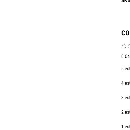
CO
☆
0 Ca
5 es
4 es
3 es
2 es
1 es