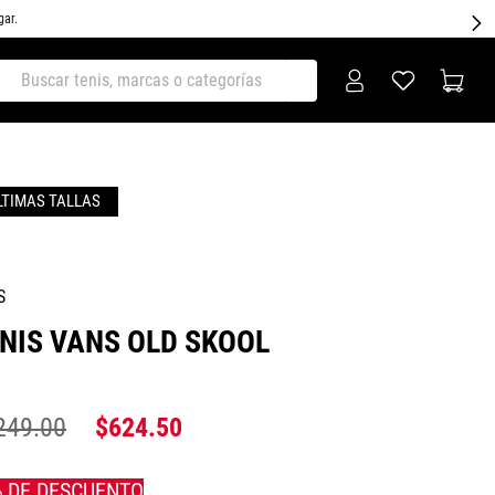
gar.
ar tenis, marcas o categorías
S
NIS VANS OLD SKOOL
249
.
00
$
624
.
50