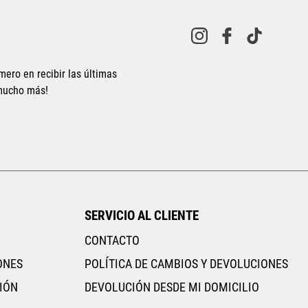
Tallas Calzado
mero en recibir las últimas
 mucho más!
23
23.5
24
24.5
25
26.5
27
27.5
28
28.5
30
AGREGAR AL CARRITO
SERVICIO AL CLIENTE
CONTACTO
ONES
POLÍTICA DE CAMBIOS Y DEVOLUCIONES
IÓN
DEVOLUCIÓN DESDE MI DOMICILIO