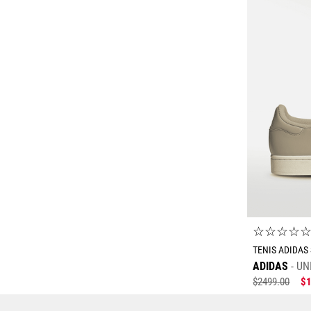
☆
☆
☆
☆
TENIS ADIDAS 
ADIDAS
UN
$
2499
.
00
$