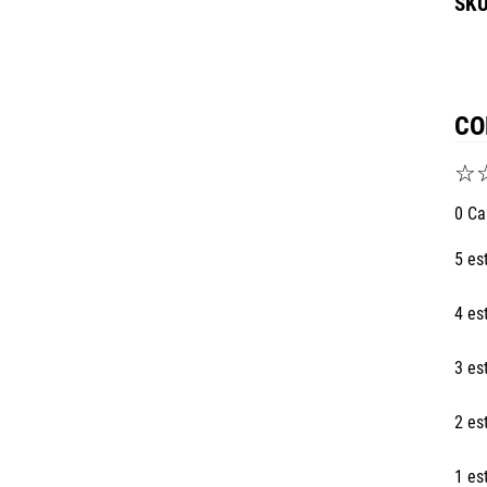
CO
☆
0 Ca
5 es
4 es
3 es
2 es
1 es