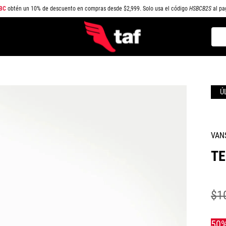
BC
obtén un 10% de descuento en compras desde $2,999. Solo usa el código
HSBCB2S
al pa
Busc
TÉRMINOS MÁS BUSCADOS
1
.
NEW BALANCE
2
.
SAMBA
3
.
AIR FORCE 1
4
.
JORDAN
VAN
5
.
SPEEDCAT
TE
6
.
SPEZIAL
7
.
JORDAN 1
$
1
8
.
PUMA SPEEDCAT
9
.
CAMPUS