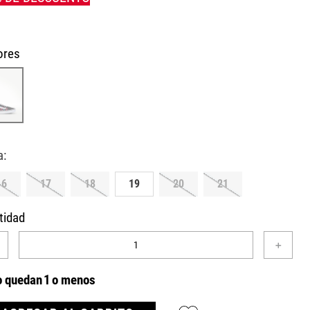
ores
16
17
18
19
20
21
tidad
＋
o quedan
1
o menos