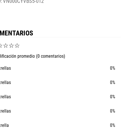
:
VN000CYVBS5-012
MENTARIOS
☆
☆
☆
☆
lificación promedio
(0 comentarios)
trellas
0%
trellas
0%
trellas
0%
trellas
0%
trella
0%