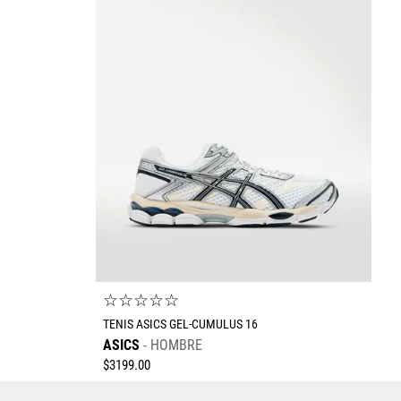
Escribe un comentario
Enviar comentario
☆
☆
☆
☆
☆
TENIS ASICS GEL-CUMULUS 16
ASICS
HOMBRE
$
3199
.
00