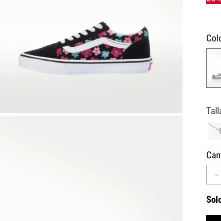
10
.
AIR MAX
Col
Can
－
Sol