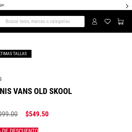
gar.
ar tenis, marcas o categorías
S
NIS VANS OLD SKOOL
099
.
00
$
549
.
50