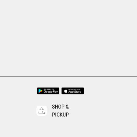
Tallas Calzado
25
25.5
26
26.5
27
27.5
28
28.5
29
AGREGAR AL CARRITO
SHOP &
PICKUP