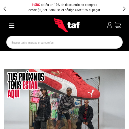
HSBC
obtén un 10% de descuento en compras
desde $2,999. Solo usa el código
HSBCB2S
al pagar.
Buscar tenis, marcas o categorías
TÉRMINOS MÁS BUSCADOS
NEW BALANCE
SAMBA
AIR FORCE 1
JORDAN
SPEEDCAT
JORDAN 1
CAMPUS
SPEZIAL
PUMA SPEEDCAT
AIR MAX