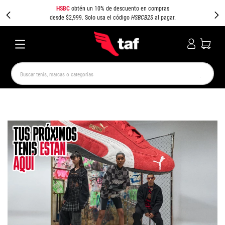
HSBC
obtén un 10% de descuento en compras
desde $2,999. Solo usa el código
HSBCB2S
al pagar.
Buscar tenis, marcas o categorías
TÉRMINOS MÁS BUSCADOS
NEW BALANCE
SAMBA
AIR FORCE 1
JORDAN
SPEEDCAT
SPEZIAL
JORDAN 1
PUMA SPEEDCAT
CAMPUS
AIR MAX