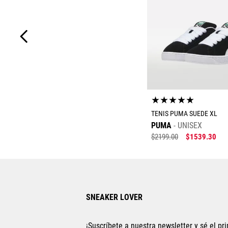
★
★
★
★
★
TENIS PUMA SUEDE XL
PUMA
UNISEX
$
2199
.
00
$
1539
.
30
Tallas Calzad
23
23.5
24
24
SNEAKER LOVER
26
27
27.5
2
22.5
22
¡Suscríbete a nuestra newsletter y sé el pri