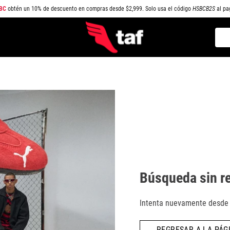
BC
obtén un 10% de descuento en compras desde $2,999. Solo usa el código
HSBCB2S
al pa
Busc
TÉRMINOS MÁS BUSCADOS
1
.
NEW BALANCE
2
.
SAMBA
3
.
AIR FORCE 1
4
.
JORDAN
5
.
SPEZIAL
6
.
SPEEDCAT
Búsqueda sin r
7
.
JORDAN 1
8
.
AIR MAX
Intenta nuevamente desde l
9
.
PUMA SPEEDCAT
REGRESAR A LA PÁGI