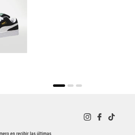
o
.5
25
8
28.5
mero en recibir las últimas