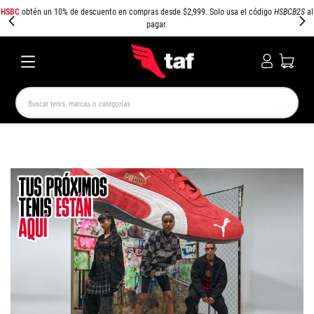
HSBC
obtén un 10% de descuento en compras desde $2,999. Solo usa el código
HSBCB2S
al
pagar.
Buscar tenis, marcas o categorías
TÉRMINOS MÁS BUSCADOS
NEW BALANCE
SAMBA
AIR FORCE 1
JORDAN
SPEZIAL
SPEEDCAT
JORDAN 1
AIR MAX
PUMA SPEEDCAT
CAMPUS