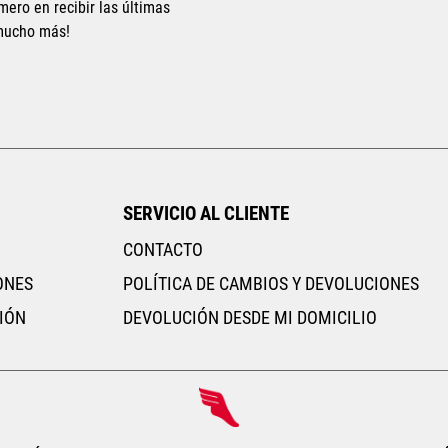
mero en recibir las últimas
 mucho más!
Tallas Calzado
23
23.5
24
24.5
25
26.5
AGREGAR AL CARRITO
SERVICIO AL CLIENTE
CONTACTO
ONES
POLÍTICA DE CAMBIOS Y DEVOLUCIONES
IÓN
DEVOLUCIÓN DESDE MI DOMICILIO