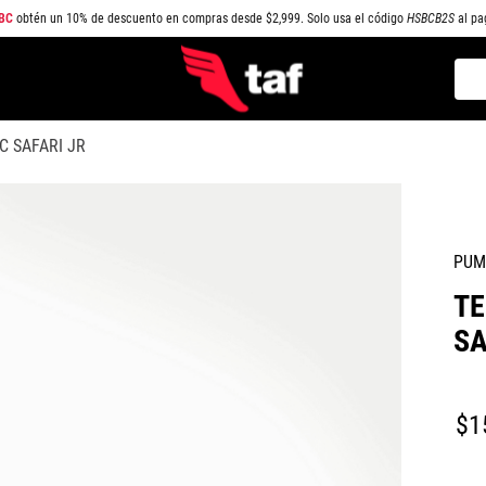
BC
obtén un 10% de descuento en compras desde $2,999. Solo usa el código
HSBCB2S
al pa
Busc
TÉRMINOS MÁS BUSCADOS
C SAFARI JR
1
.
NEW BALANCE
2
.
SAMBA
3
.
AIR FORCE 1
PUM
4
.
JORDAN
TE
5
.
SPEEDCAT
SA
6
.
SPEZIAL
7
.
JORDAN 1
$
1
8
.
AIR MAX
9
.
PUMA SPEEDCAT