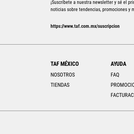
¡Suscríbete a nuestra newsletter y sé el pri
noticias sobre tendencias, promociones y
Tallas Calzado
25.5
26
26.5
27
27.5
28
28.5
22
22.5
https://www.taf.com.mx/suscripcion
29
29.5
30
25.5
26
AGREGAR AL CARRITO
TAF MÉXICO
AYUDA
NOSOTROS
FAQ
TIENDAS
PROMOCI
FACTURAC