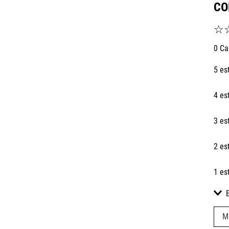
CO
☆
0 Ca
5 es
4 es
3 es
2 es
1 es
M