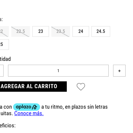
22
22.5
23
23.5
24
24.5
25
tidad
＋
AGREGAR AL CARRITO
ficios: