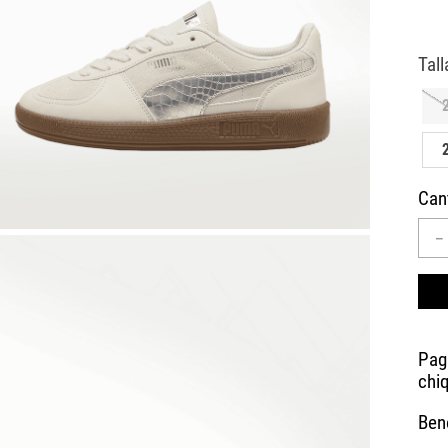
10
.
CAMPUS
Can
－
Bene