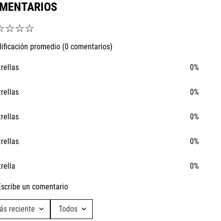
MENTARIOS
☆
☆
☆
☆
Ta
lificación promedio
(0 comentarios)
Ca
trellas
0%
trellas
0%
trellas
0%
trellas
0%
trella
0%
Escribe un comentario
ás reciente
Todos