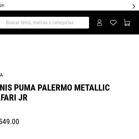
gar.
ar tenis, marcas o categorías
A
NIS PUMA PALERMO METALLIC
FARI JR
549
.
00