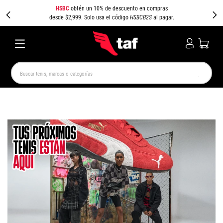
HSBC
obtén un 10% de descuento en compras
desde $2,999. Solo usa el código
HSBCB2S
al pagar.
Buscar tenis, marcas o categorías
TÉRMINOS MÁS BUSCADOS
NEW BALANCE
SAMBA
AIR FORCE 1
JORDAN
SPEEDCAT
SPEZIAL
JORDAN 1
PUMA SPEEDCAT
CAMPUS
AIR MAX