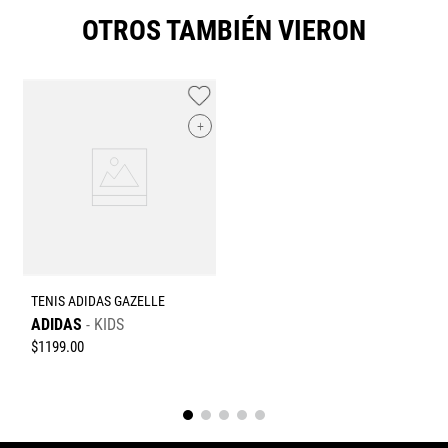
Califica el producto de 1 a 5 estrellas
OTROS TAMBIÉN VIERON
★
★
★
★
★
Tu nombre
+
Dirección de email
Escribe un comentario
TENIS ADIDAS GAZELLE
ADIDAS
KIDS
$
1199
.
00
Enviar comentario