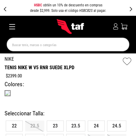
HSBC
obtén un 10% de descuento en compras
desde $2,999. Solo usa el código
HSBCB2S
al pagar.
Buscar tenis, marcas o categorías
TÉRMINOS MÁS BUSCADOS
NIKE
TENIS NIKE W V5 RNR SUEDE XLPD
NEW BALANCE
SAMBA
AIR FORCE 1
JORDAN
$
2399
.
00
SPEEDCAT
SPEZIAL
JORDAN 1
PUMA SPEEDCAT
Colores
CAMPUS
AIR MAX
22
22.5
23
23.5
24
24.5