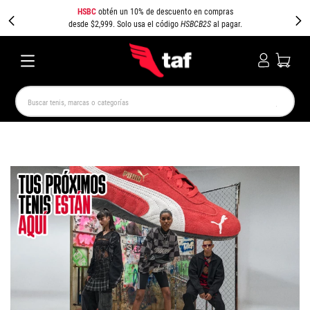
HSBC
obtén un 10% de descuento en compras
desde $2,999. Solo usa el código
HSBCB2S
al pagar.
Buscar tenis, marcas o categorías
TÉRMINOS MÁS BUSCADOS
NEW BALANCE
SAMBA
AIR FORCE 1
JORDAN
SPEEDCAT
JORDAN 1
SPEZIAL
AIR MAX
PUMA SPEEDCAT
CAMPUS