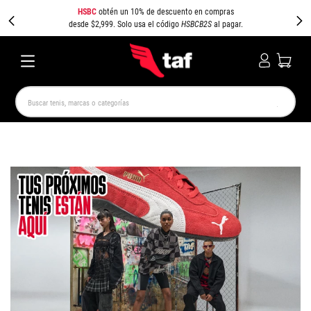
HSBC
obtén un 10% de descuento en compras
desde $2,999. Solo usa el código
HSBCB2S
al pagar.
Buscar tenis, marcas o categorías
TÉRMINOS MÁS BUSCADOS
NEW BALANCE
SAMBA
AIR FORCE 1
JORDAN
SPEEDCAT
JORDAN 1
CAMPUS
SPEZIAL
PUMA SPEEDCAT
AIR MAX