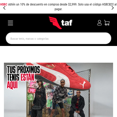
HSBC
obtén un 10% de descuento en compras desde $2,999. Solo usa el código
HSBCB2S
al
pagar.
Buscar tenis, marcas o categorías
TÉRMINOS MÁS BUSCADOS
NEW BALANCE
SAMBA
AIR FORCE 1
JORDAN
SPEEDCAT
SPEZIAL
JORDAN 1
AIR MAX
PUMA SPEEDCAT
CAMPUS