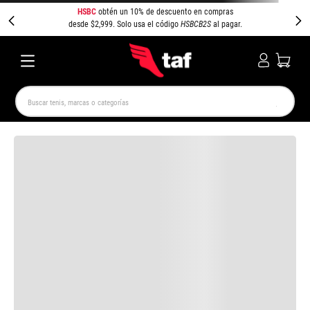
HSBC
obtén un 10% de descuento en compras
desde $2,999. Solo usa el código
HSBCB2S
al pagar.
Buscar tenis, marcas o categorías
TÉRMINOS MÁS BUSCADOS
NEW BALANCE
SAMBA
AIR FORCE 1
JORDAN
SPEEDCAT
JORDAN 1
CAMPUS
SPEZIAL
PUMA SPEEDCAT
AIR MAX