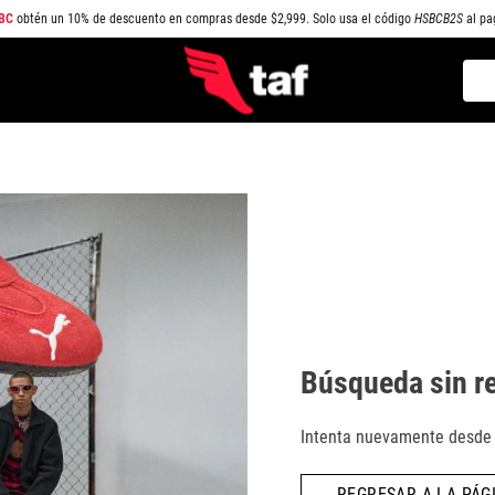
BC
obtén un 10% de descuento en compras desde $2,999. Solo usa el código
HSBCB2S
al pa
Busc
TÉRMINOS MÁS BUSCADOS
1
.
NEW BALANCE
2
.
SAMBA
3
.
AIR FORCE 1
4
.
JORDAN
5
.
SPEEDCAT
6
.
SPEZIAL
Búsqueda sin r
7
.
JORDAN 1
8
.
AIR MAX
Intenta nuevamente desde l
9
.
PUMA SPEEDCAT
REGRESAR A LA PÁGI