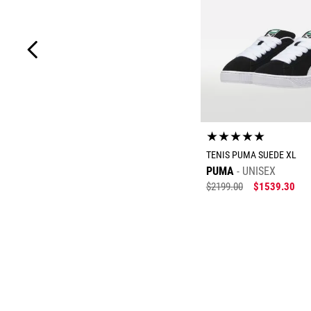
★
★
★
★
★
TENIS PUMA SUEDE XL
PUMA
UNISEX
$
2199
.
00
$
1539
.
30
Tallas Calzad
23
23.5
24
24
26
27
27.5
2
22.5
22