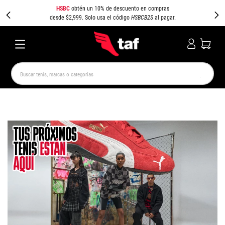
HSBC
obtén un 10% de descuento en compras
desde $2,999. Solo usa el código
HSBCB2S
al pagar.
Buscar tenis, marcas o categorías
TÉRMINOS MÁS BUSCADOS
NEW BALANCE
SAMBA
AIR FORCE 1
JORDAN
SPEEDCAT
SPEZIAL
JORDAN 1
PUMA SPEEDCAT
CAMPUS
AIR MAX