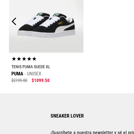
★
★
★
★
★
TENIS PUMA SUEDE XL
PUMA
UNISEX
$
2199
.
00
$
1099
.
50
Tallas Calzado
23
23.5
24
24.5
25
SNEAKER LOVER
26
27
27.5
28
28.5
22.5
22
¡Suscríbete a nuestra newsletter y sé el pri