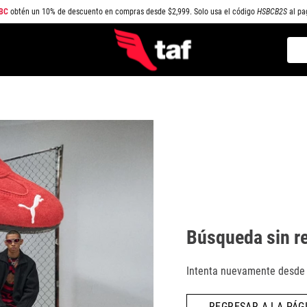
BC
obtén un 10% de descuento en compras desde $2,999. Solo usa el código
HSBCB2S
al pa
Busc
TÉRMINOS MÁS BUSCADOS
1
.
NEW BALANCE
2
.
SAMBA
3
.
AIR FORCE 1
4
.
JORDAN
5
.
SPEEDCAT
6
.
SPEZIAL
Búsqueda sin r
7
.
JORDAN 1
8
.
PUMA SPEEDCAT
Intenta nuevamente desde l
9
.
CAMPUS
REGRESAR A LA PÁGI