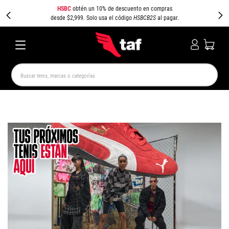
HSBC
obtén un 10% de descuento en compras
desde $2,999. Solo usa el código
HSBCB2S
al pagar.
Buscar tenis, marcas o categorías
TÉRMINOS MÁS BUSCADOS
NEW BALANCE
SAMBA
AIR FORCE 1
JORDAN
SPEEDCAT
JORDAN 1
SPEZIAL
AIR MAX
PUMA SPEEDCAT
CAMPUS