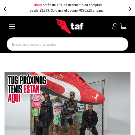
HSBC
obtén un 10% de descuento en compras
desde $2,999. Solo usa el código
HSBCB2S
al pagar.
Buscar tenis, marcas o categorías
TÉRMINOS MÁS BUSCADOS
NEW BALANCE
SAMBA
AIR FORCE 1
JORDAN
SPEEDCAT
JORDAN 1
SPEZIAL
PUMA SPEEDCAT
CAMPUS
AIR MAX