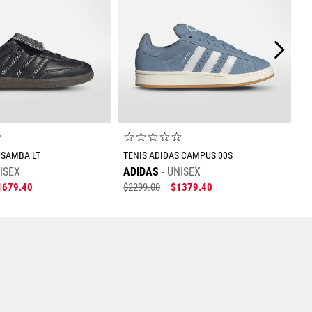
☆
☆
☆
☆
☆
☆
 SAMBA LT
TENIS ADIDAS CAMPUS 00S
ISEX
ADIDAS
UNISEX
1679
.
40
$
2299
.
00
$
1379
.
40
Tallas Calzado
Tallas Calzado
23
23.5
24
22
22.5
23
23.5
24
25.5
26
26.5
24.5
25
25.5
26
26.5
28
27
27.5
28
29