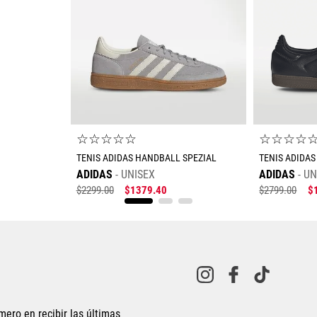
☆
☆
☆
☆
☆
☆
☆
☆
☆
TENIS ADIDAS HANDBALL SPEZIAL
TENIS ADIDAS
ADIDAS
UNISEX
ADIDAS
UN
$
2299
.
00
$
1379
.
40
$
2799
.
00
$
Tallas Calzado
22
22.5
22
22.5
23.5
24
25
24.5
25
26.5
28
28.5
29
27
27.5
mero en recibir las últimas