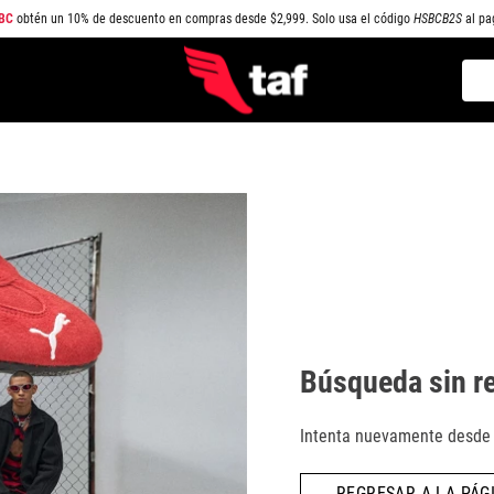
BC
obtén un 10% de descuento en compras desde $2,999. Solo usa el código
HSBCB2S
al pa
Busc
TÉRMINOS MÁS BUSCADOS
1
.
NEW BALANCE
2
.
SAMBA
3
.
AIR FORCE 1
4
.
JORDAN
5
.
SPEEDCAT
6
.
JORDAN 1
Búsqueda sin r
7
.
SPEZIAL
8
.
PUMA SPEEDCAT
Intenta nuevamente desde l
9
.
CAMPUS
REGRESAR A LA PÁGI