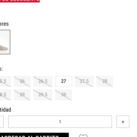
ores
5.5
26
26.5
27
27.5
28
8.5
29
29.5
30
tidad
＋