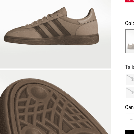
10
.
CAMPUS
Col
2
2
Can
－