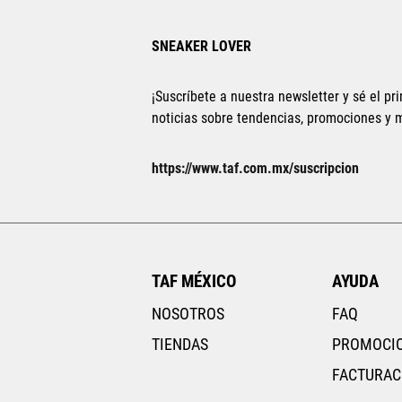
SNEAKER LOVER
¡Suscríbete a nuestra newsletter y sé el pri
noticias sobre tendencias, promociones y
Tallas Calzado
25.5
26
26.5
27
27.5
28
28.5
https://www.taf.com.mx/suscripcion
29
AGREGAR AL CARRITO
TAF MÉXICO
AYUDA
NOSOTROS
FAQ
TIENDAS
PROMOCI
FACTURAC