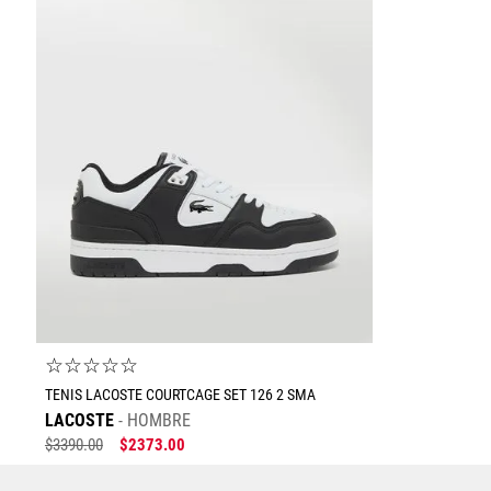
☆
☆
☆
☆
☆
TENIS LACOSTE COURTCAGE SET 126 2 SMA
LACOSTE
HOMBRE
$
3390
.
00
$
2373
.
00