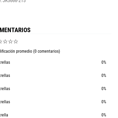
:
JR3666-215
MENTARIOS
☆
☆
☆
☆
lificación promedio
(0 comentarios)
trellas
0%
trellas
0%
trellas
0%
trellas
0%
trella
0%