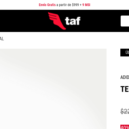
Envío Gratis
a partir de $999 +
9 MSI
Busc
TÉRMINOS MÁS BUSCADOS
AL
1
.
NEW BALANCE
2
.
SAMBA
3
.
AIR FORCE 1
4
.
JORDAN
ADI
5
.
SPEEDCAT
TE
6
.
SPEZIAL
7
.
JORDAN 1
$
2
8
.
AIR MAX
9
.
PUMA SPEEDCAT