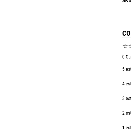
CO
☆
0 Ca
5 es
4 es
3 es
2 es
1 es