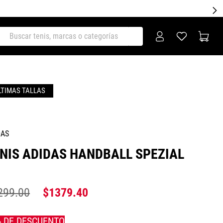
ar tenis, marcas o categorías
DAS
NIS ADIDAS HANDBALL SPEZIAL
299
.
00
$
1379
.
40