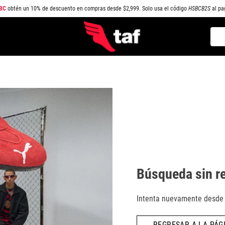
BC
obtén un 10% de descuento en compras desde $2,999. Solo usa el código
HSBCB2S
al pa
Busc
TÉRMINOS MÁS BUSCADOS
1
.
NEW BALANCE
2
.
SAMBA
3
.
AIR FORCE 1
4
.
JORDAN
5
.
SPEEDCAT
6
.
SPEZIAL
Búsqueda sin r
7
.
JORDAN 1
8
.
AIR MAX
Intenta nuevamente desde l
9
.
PUMA SPEEDCAT
REGRESAR A LA PÁGI