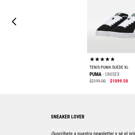
★
★
★
★
★
TENIS PUMA SUEDE XL
PUMA
UNISEX
$
2199
.
00
$
1099
.
50
Tallas Calzad
23
23.5
24
24
SNEAKER LOVER
26
27
27.5
2
22.5
22
¡Suscríbete a nuestra newsletter y sé el pri