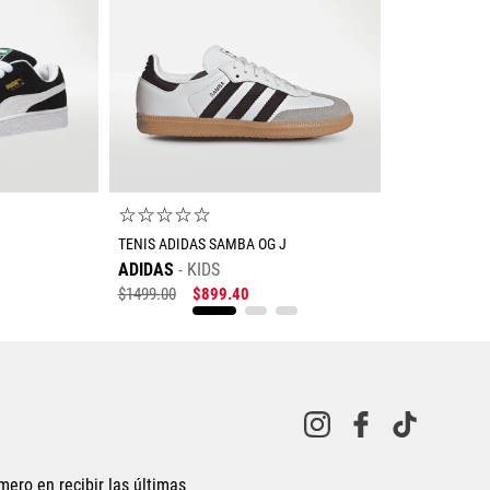
☆
☆
☆
☆
☆
TENIS ADIDAS SAMBA OG J
ADIDAS
KIDS
$
1499
.
00
$
899
.
40
o
Tallas Calzado
.5
25
8
28.5
22.5
23.5
24
24.5
25
25.5
mero en recibir las últimas