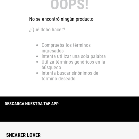
OOPS!
No se encontró ningún producto
¿Qué debo hacer?
Comprueba los términos
ingresados
Intenta utilizar una sola palabra
Utiliza términos genéricos en la
búsqueda
Intenta buscar sinónimos del
término deseado
DESCARGA NUESTRA TAF APP
SNEAKER LOVER