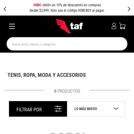
HSBC
obtén un 10% de descuento en compras
desde $2,999. Solo usa el código
HSBCB2S
al pagar.
Buscar tenis, marcas o categorías
TÉRMINOS MÁS BUSCADOS
NEW BALANCE
SAMBA
AIR FORCE 1
JORDAN
TENIS, ROPA, MODA Y ACCESORIOS
SPEEDCAT
JORDAN 1
SPEZIAL
AIR MAX
PUMA SPEEDCAT
CAMPUS
0
PRODUCTOS
LO MÁS NUEVO
FILTRAR POR