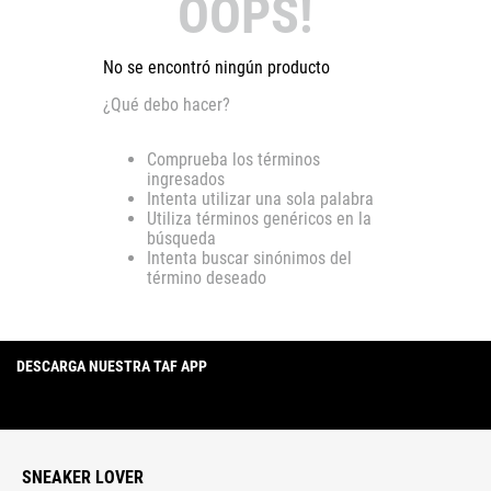
OOPS!
No se encontró ningún producto
¿Qué debo hacer?
Comprueba los términos
ingresados
Intenta utilizar una sola palabra
Utiliza términos genéricos en la
búsqueda
Intenta buscar sinónimos del
término deseado
DESCARGA NUESTRA TAF APP
SNEAKER LOVER