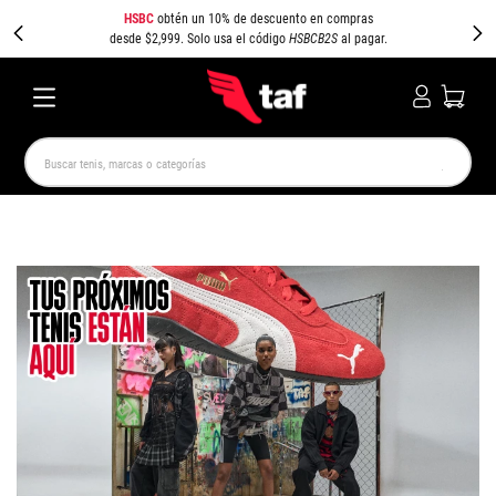
HSBC
obtén un 10% de descuento en compras
desde $2,999. Solo usa el código
HSBCB2S
al pagar.
Buscar tenis, marcas o categorías
TÉRMINOS MÁS BUSCADOS
NEW BALANCE
SAMBA
AIR FORCE 1
JORDAN
SPEEDCAT
SPEZIAL
JORDAN 1
PUMA SPEEDCAT
CAMPUS
AIR MAX