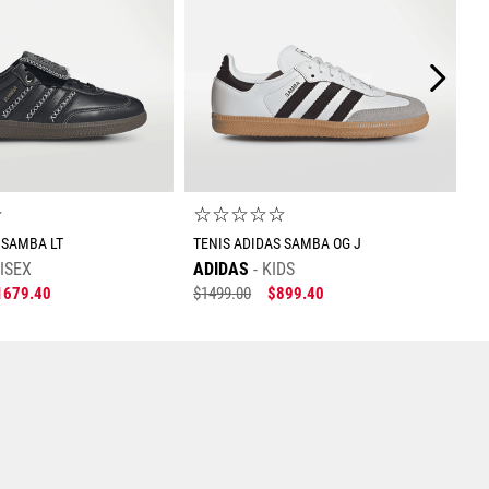
☆
☆
☆
☆
☆
☆
 SAMBA LT
TENIS ADIDAS SAMBA OG J
ISEX
ADIDAS
KIDS
1679
.
40
$
1499
.
00
$
899
.
40
Tallas Calzado
23
23.5
24
Tallas Calzado
25.5
26
26.5
28
25
25.5