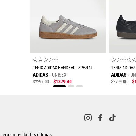
☆
☆
☆
☆
☆
☆
☆
☆
☆
TENIS ADIDAS HANDBALL SPEZIAL
TENIS ADIDAS
ADIDAS
UNISEX
ADIDAS
UN
$
2299
.
00
$
1379
.
40
$
2799
.
00
$
Tallas Calzado
22
22.5
22
22.5
23
23.5
24
24.5
25
25
26.5
28
28.5
29
27
27.5
mero en recibir las últimas