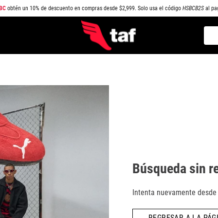
BC
obtén un 10% de descuento en compras desde $2,999. Solo usa el código
HSBCB2S
al pa
Busc
TÉRMINOS MÁS BUSCADOS
1
.
NEW BALANCE
2
.
SAMBA
3
.
AIR FORCE 1
4
.
JORDAN
5
.
SPEEDCAT
6
.
JORDAN 1
Búsqueda sin r
7
.
SPEZIAL
8
.
AIR MAX
Intenta nuevamente desde l
9
.
PUMA SPEEDCAT
REGRESAR A LA PÁGI