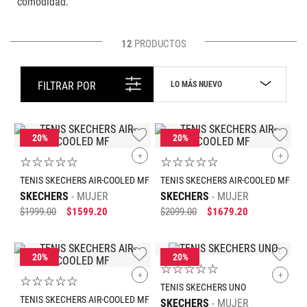
comodidad.
12
PRODUCTOS
LO MÁS NUEVO
FILTRAR POR
+
+
☆
☆
☆
☆
☆
☆
☆
☆
☆
☆
TENIS SKECHERS AIR-COOLED MF
TENIS SKECHERS AIR-COOLED MF
SKECHERS
MUJER
SKECHERS
MUJER
$
1999
.
00
$
1599
.
20
$
2099
.
00
$
1679
.
20
☆
☆
☆
☆
☆
+
+
☆
☆
☆
☆
☆
TENIS SKECHERS UNO
TENIS SKECHERS AIR-COOLED MF
SKECHERS
MUJER