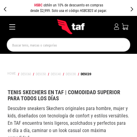
HSBC
obtén un 10% de descuento en compras
desde $2,999. Solo usa el código
HSBCB2S
al pagar.
Buscar tenis, marcas o categorías
TÉRMINOS MÁS BUSCADOS
NEW BALANCE
SAMBA
AIR FORCE 1
JORDAN
DESC60
DESC50
DESC40
DESC30
DESC20
SPEEDCAT
SPEZIAL
JORDAN 1
PUMA SPEEDCAT
CAMPUS
AIR MAX
TENIS SKECHERS EN TAF | COMODIDAD SUPERIOR
PARA TODOS LOS DÍAS
Descubre sneakers Skechers originales para hombre, mujer y
kids, diseñados con tecnología de confort y estilos versátiles.
En TAF encuentra tenis ligeros, acolchados y perfectos para
el día a día, caminar o un look casual con máxima