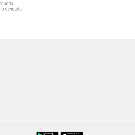
úsqueda
ino deseado