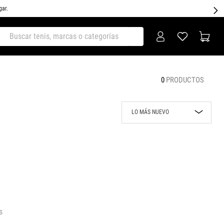
gar.
ar tenis, marcas o categorías
0
PRODUCTOS
LO MÁS NUEVO
Lo más nuevo
Rebajas
Precio mayor a
menor
Precio menor a
mayor
s