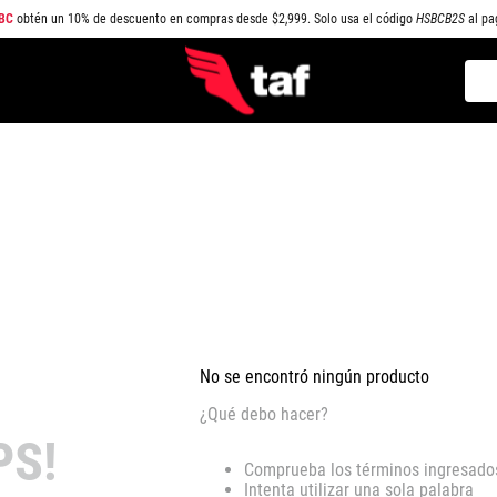
BC
obtén un 10% de descuento en compras desde $2,999. Solo usa el código
HSBCB2S
al pa
Busc
TÉRMINOS MÁS BUSCADOS
1
.
NEW BALANCE
2
.
SAMBA
3
.
AIR FORCE 1
4
.
JORDAN
5
.
SPEEDCAT
6
.
SPEZIAL
No se encontró ningún producto
7
.
JORDAN 1
¿Qué debo hacer?
8
.
AIR MAX
PS!
Comprueba los términos ingresado
9
.
PUMA SPEEDCAT
Intenta utilizar una sola palabra