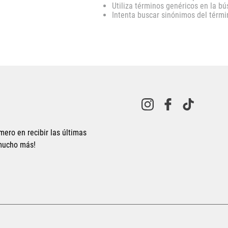
Utiliza términos genéricos en la b
10
.
CAMPUS
Intenta buscar sinónimos del térm
mero en recibir las últimas
 mucho más!