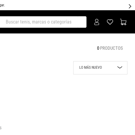
gar.
ar tenis, marcas o categorías
0
PRODUCTOS
LO MÁS NUEVO
Lo más nuevo
Rebajas
Precio mayor a
menor
Precio menor a
mayor
s