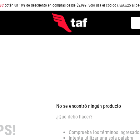
BC
obtén un 10% de descuento en compras desde $2,999. Solo usa el código
HSBCB2S
al pa
Busc
TÉRMINOS MÁS BUSCADOS
1
.
NEW BALANCE
2
.
SAMBA
3
.
AIR FORCE 1
4
.
JORDAN
5
.
SPEEDCAT
6
.
SPEZIAL
No se encontró ningún producto
7
.
JORDAN 1
¿Qué debo hacer?
8
.
AIR MAX
PS!
Comprueba los términos ingresado
9
.
PUMA SPEEDCAT
Intenta utilizar una sola palabra