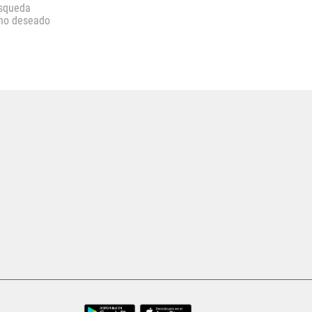
úsqueda
ino deseado