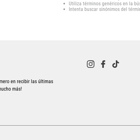
Utiliza términos genéricos en la b
10
.
CAMPUS
Intenta buscar sinónimos del térm
mero en recibir las últimas
 mucho más!