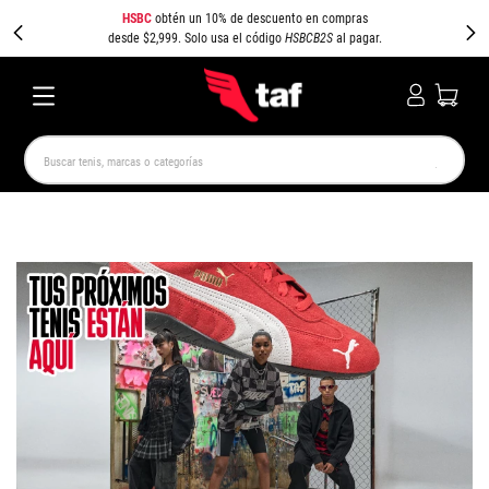
HSBC
obtén un 10% de descuento en compras
desde $2,999. Solo usa el código
HSBCB2S
al pagar.
Buscar tenis, marcas o categorías
TÉRMINOS MÁS BUSCADOS
NEW BALANCE
SAMBA
AIR FORCE 1
JORDAN
SPEEDCAT
JORDAN 1
SPEZIAL
PUMA SPEEDCAT
CAMPUS
AIR MAX