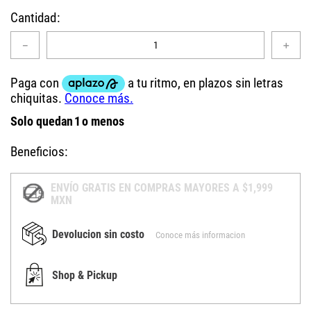
Cantidad
－
＋
Solo quedan
1
o menos
Beneficios:
ENVÍO GRATIS EN COMPRAS MAYORES A $1,999
MXN
Devolucion sin costo
Conoce más informacion
Shop & Pickup