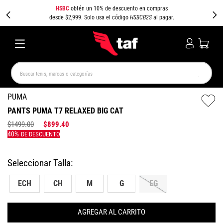
HSBC
obtén un 10% de descuento en compras
desde $2,999. Solo usa el código
HSBCB2S
al pagar.
Buscar tenis, marcas o categorías
TÉRMINOS MÁS BUSCADOS
PUMA
PANTS PUMA T7 RELAXED BIG CAT
NEW BALANCE
SAMBA
AIR FORCE 1
JORDAN
$
1499
.
00
$
899
.
40
SPEEDCAT
JORDAN 1
SPEZIAL
PUMA SPEEDCAT
CAMPUS
AIR MAX
ECH
CH
M
G
EG
AGREGAR AL CARRITO