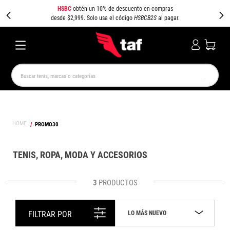
HSBC
obtén un 10% de descuento en compras
desde $2,999. Solo usa el código
HSBCB2S
al pagar.
Buscar tenis, marcas o categorías
TÉRMINOS MÁS BUSCADOS
NEW BALANCE
SAMBA
AIR FORCE 1
JORDAN
PROMO30
SPEEDCAT
JORDAN 1
SPEZIAL
PUMA SPEEDCAT
CAMPUS
AIR MAX
TENIS, ROPA, MODA Y ACCESORIOS
3
PRODUCTOS
LO MÁS NUEVO
FILTRAR POR