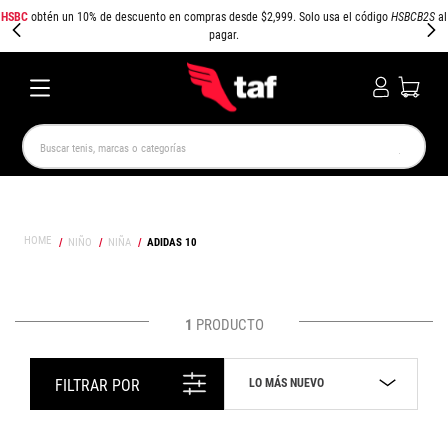
HSBC
obtén un 10% de descuento en compras desde $2,999. Solo usa el código
HSBCB2S
al
pagar.
Buscar tenis, marcas o categorías
TÉRMINOS MÁS BUSCADOS
NEW BALANCE
SAMBA
AIR FORCE 1
JORDAN
NIÑO
NIÑA
ADIDAS 10
SPEEDCAT
SPEZIAL
JORDAN 1
AIR MAX
PUMA SPEEDCAT
CAMPUS
1
PRODUCTO
LO MÁS NUEVO
FILTRAR POR