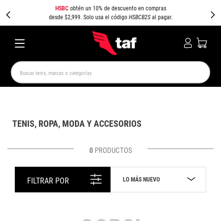
HSBC
obtén un 10% de descuento en compras
desde $2,999. Solo usa el código
HSBCB2S
al pagar.
Buscar tenis, marcas o categorías
TÉRMINOS MÁS BUSCADOS
NEW BALANCE
SAMBA
AIR FORCE 1
JORDAN
TENIS, ROPA, MODA Y ACCESORIOS
SPEEDCAT
JORDAN 1
SPEZIAL
PUMA SPEEDCAT
CAMPUS
AIR MAX
0
PRODUCTOS
LO MÁS NUEVO
FILTRAR POR