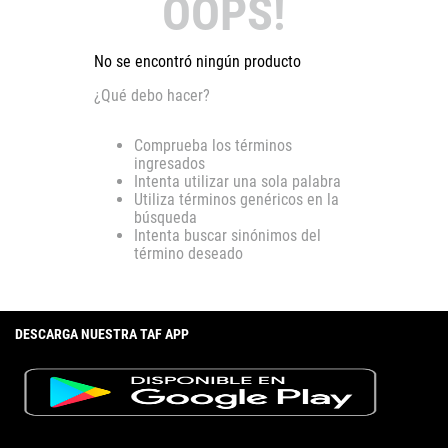
OOPS!
No se encontró ningún producto
¿Qué debo hacer?
Comprueba los términos
ingresados
Intenta utilizar una sola palabra
Utiliza términos genéricos en la
búsqueda
Intenta buscar sinónimos del
término deseado
DESCARGA NUESTRA TAF APP